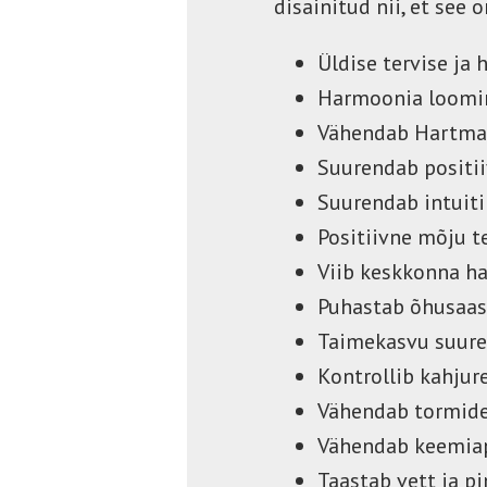
disainitud nii, et see
Üldise tervise ja
Harmoonia loomin
Vähendab Hartmann
Suurendab positii
Suurendab intuiti
Positiivne mõju t
Viib keskkonna h
Puhastab õhusaas
Taimekasvu suure
Kontrollib kahjur
Vähendab tormide
Vähendab keemiap
Taastab vett ja p