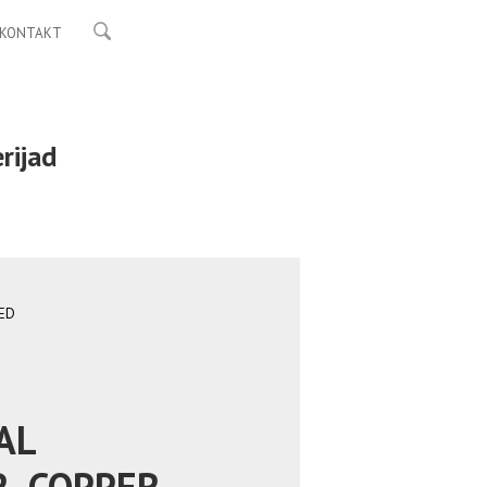
KONTAKT
rijad
TED
AL
, COPPER,