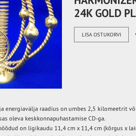
24K GOLD P
LISA OSTUKORVI
energiavälja raadius on umbes 2,5 kilomeetrit või 
asas oleva keskkonnapuhastamise CD-ga.
õõdud on ligikaudu 11,4 cm x 11,4 cm (kõrgus x lai