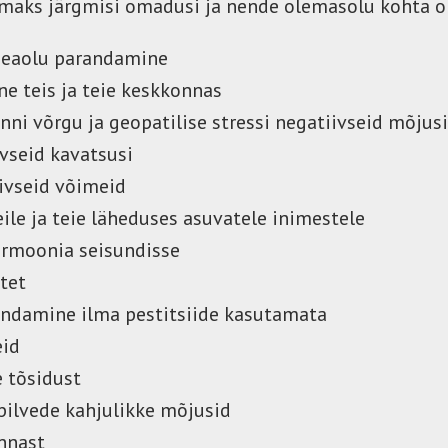
 omaks järgmisi omadusi ja nende olemasolu kohta o
 heaolu parandamine
e teis ja teie keskkonnas
i võrgu ja geopatilise stressi negatiivseid mõjus
vseid kavatsusi
ivseid võimeid
eile ja teie läheduses asuvatele inimestele
armoonia seisundisse
tet
ndamine ilma pestitsiide kasutamata
eid
 tõsidust
ilvede kahjulikke mõjusid
innast