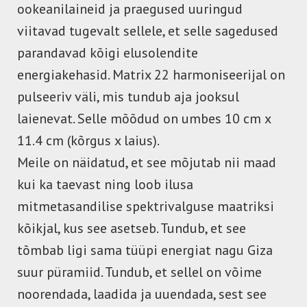
ookeanilaineid ja praegused uuringud
viitavad tugevalt sellele, et selle sagedused
parandavad kõigi elusolendite
energiakehasid. Matrix 22 harmoniseerijal on
pulseeriv väli, mis tundub aja jooksul
laienevat. Selle mõõdud on umbes 10 cm x
11.4 cm (kõrgus x laius).
Meile on näidatud, et see mõjutab nii maad
kui ka taevast ning loob ilusa
mitmetasandilise spektrivalguse maatriksi
kõikjal, kus see asetseb. Tundub, et see
tõmbab ligi sama tüüpi energiat nagu Giza
suur püramiid. Tundub, et sellel on võime
noorendada, laadida ja uuendada, sest see