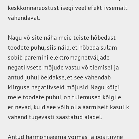
keskkonnareostust isegi veel efektiivsemalt
vähendavat.
Nagu võisite näha meie teiste hõbedast
toodete puhu, siis näib, et hõbeda sulam
sobib paremini elektromagnetväljade
negatiivsete mõjude vastu võitlemisel ja
antud juhul öeldakse, et see vähendab
kiirguse negatiivseid mõjusid. Nagu kõigi
meie toodete puhul, on tulemused kõigile
erinevad, kuid see võib olla äärmiselt kasulik
vahend tugevasti saastatud aladel.
Antud harmoniseerija võimas ja positiivne