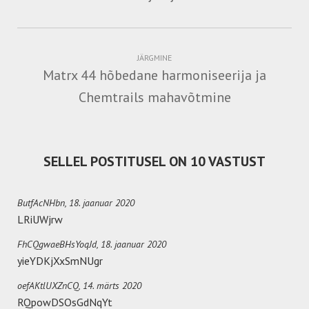
JÄRGMINE
Matrx 44 hõbedane harmoniseerija ja
Chemtrails mahavõtmine
SELLEL POSTITUSEL ON 10 VASTUST
ButfAcNHbn,
18. jaanuar 2020
LRiUWjrw
FhCQgwaeBHsYoqJd,
18. jaanuar 2020
yieYDKjXxSmNUgr
oefAKtlUXZnCQ,
14. märts 2020
RQpowDSOsGdNqYt