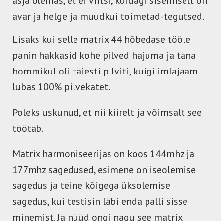
asja olemas, et ei viitsi, kuidagi sisemiselt on
avar ja helge ja muudkui toimetad-tegutsed.
Lisaks kui selle matrix 44 hõbedase tööle
panin hakkasid kohe pilved hajuma ja täna
hommikul oli täiesti pilviti, kuigi imlajaam
lubas 100% pilvekatet.
Poleks uskunud, et nii kiirelt ja võimsalt see
töötab.
Matrix harmoniseerijas on koos 144mhz ja
177mhz sagedused, esimene on iseolemise
sagedus ja teine kõigega üksolemise
sagedus, kui testisin läbi enda palli sisse
minemist. Ja nüüd ongi nagu see matrixi