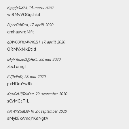
KgqpfxOXFk,
14. märts 2020
wiRMvVOGgshkd
PIpceOYnDrd,
17. aprill 2020
qmhauvroMft
gDWCQPKsAVNGZH,
17. aprill 2020
ORMVxNikEtId
kAyVYmzpZQbHRL,
28. mai 2020
xbcfomgI
FVflxPaD,
28. mai 2020
pxHDruYwRk
KgAGeUIjTdkOut,
29. september 2020
sCvMGtTIL
nMWPZGdLhVTv,
29. september 2020
sMykExAmqYKdNgtV