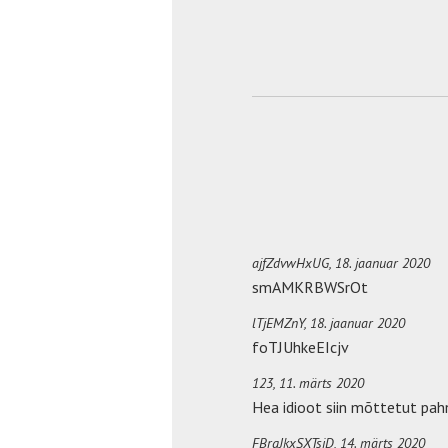
ajfZdvwHxUG,
18. jaanuar 2020
smAMKRBWSrOt
lTjEMZnY,
18. jaanuar 2020
foTJUhkeEIcjv
123,
11. märts 2020
Hea idioot siin mõttetut p
FBrgJkxSXTsjD,
14. märts 2020