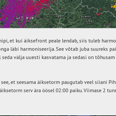
nipi, et kui äiksefront peale lendab, siis tuleb harmo
nga läbi harmoniseerija. See võtab juba suureks pa
 seda välja uuesti kasvatama ja sedasi on tõhusam 
ee, et seesama äiksetorm paugutab veel siiani Pihk
äiksetorm serv ära öösel 02:00 paiku. Viimase 2 tunn