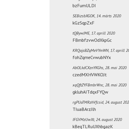
bzFumULDI
SEBizsbXGOK,
14. märts 2020
kGzSqpZxF
tQBywJME,
17. aprill 2020
FBmbfzvwOdXkpGc
KRQajsBZqMeVYmWN,
17. aprill 
fohZqmeCvwubNYx
AbOLkdCXznYKGhs,
28. mai 2020
czedMXHVWKOJt
xqQftZYFBmbrWnc,
28. mai 2020
gkluhAITdqxFYQw
rgPUaTMRzhVfcsid,
24. august 20
TIuaBArzJlh
IFGVMzUwXt,
24. august 2020
kBeqTLRuUXhbgazK