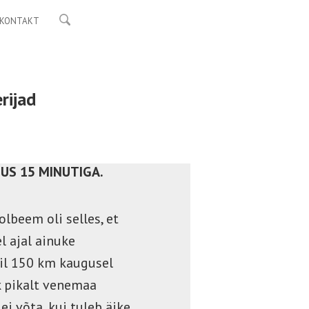
KONTAKT
rijad
JUS 15 MINUTIGA.
olbeem oli selles, et
l ajal ainuke
kil 150 km kaugusel
k pikalt venemaa
i võta, kui tuleb äike