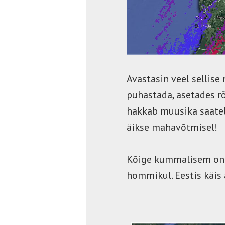
Avastasin veel sellise 
puhastada, asetades rõ
hakkab muusika saatel
äikse mahavõtmisel!
Kõige kummalisem on s
hommikul. Eestis käis 