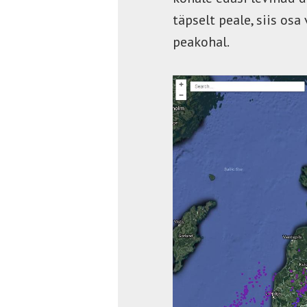
täpselt peale, siis os
peakohal.