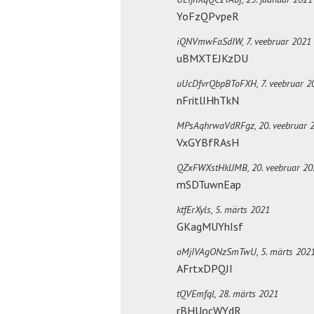
YoFzQPvpeR
iQNVmwFaSdIW,
7. veebruar 2021
uBMXTEJKzDU
uUcDfvrQbpBToFXH,
7. veebruar 2
nFritlIHhTkN
MPsAqhrwaVdRFgz,
20. veebruar 
VxGYBfRAsH
QZxFWXstHklJMB,
20. veebruar 2
mSDTuwnEap
ktfErXyls,
5. märts 2021
GKagMUYhIsf
oMjIVAgONzSmTwU,
5. märts 202
AFrtxDPQJI
tQVEmfql,
28. märts 2021
rBHUocWYdR