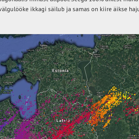
a välgulööke ikkagi säilub ja samas on kiire äikse ha