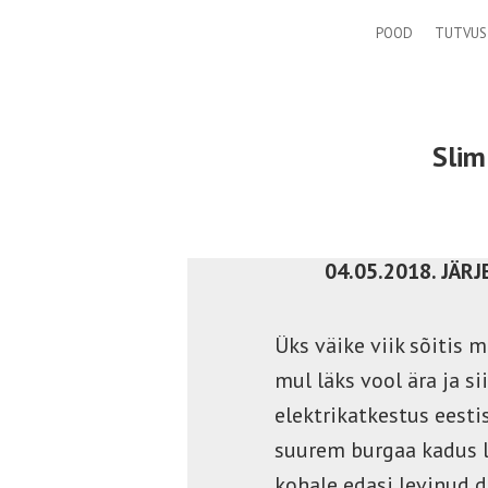
POOD
TUTVUS
Slim
04.05.2018. JÄR
Üks väike viik sõitis m
mul läks vool ära ja s
elektrikatkestus eesti
suurem burgaa kadus l
kohale edasi levinud d