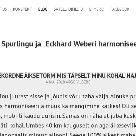
TUS
KONSPEKT
BLOG
SATELLIIDIPILDID
BIIMERID
FACEBOOK
 Spurlingu ja
Eckhard Weberi
harmonisee
JEKORDNE ÄIKSETORM MIS TÄPSELT MINU KOHAL HA
4. MAI 2018
ARGO VILBERG
inu juurest sisse ja jõudis võru taha välja. Ainuke pr
iis harmoniseerija muusika mängimine katkes! Oli se
s, mobiili kaudu uurisin. Samas on näha et juba kus
äti kohal. Umbes 40 km kauguselt on aga äikesevii
iagonaalis minust allpool. Seega 100% äikest maha e