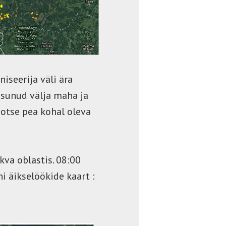
niseerija väli ära
isunud välja maha ja
otse pea kohal oleva
va oblastis. 08:00
i äikselöökide kaart :