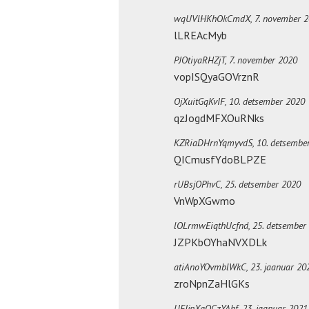
wqUVlHKhOkCmdX,
7. november 
lLREAcMyb
PJOtiyaRHZjT,
7. november 2020
vopISQyaGOVrznR
OjXuitGqKvIF,
10. detsember 2020
qzJogdMFXOuRNks
KZRiaDHrnYqmyvdS,
10. detsembe
QICmusfYdoBLPZE
rUBsjOPhvC,
25. detsember 2020
VnWpXGwmo
lOLrmwEiqthUcfnd,
25. detsember
JZPKbOYhaNVXDLk
atiAnoYOvmblWkC,
23. jaanuar 20
zroNpnZaHlGKs
UEIjnXqQCzYAbf,
23. jaanuar 2021